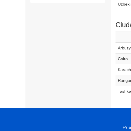
Uzbeki
Ciud
Arbuzy
Cairo
Karach
Ranga
Tashke
Pru