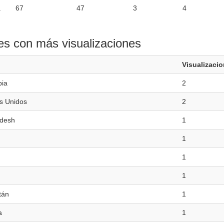
.
67
47
3
4
es con más visualizaciones
Visualizaci
ia
2
s Unidos
2
desh
1
1
1
1
tán
1
a
1