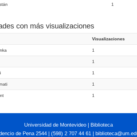
stán
1
ades con más visualizaciones
Visualizaciones
nka
1
1
i
1
mati
1
nt
1
Universidad de Montevideo
|
Biblioteca
dencio de Pena 2544 | (598) 2 707 44 61 |
biblioteca@um.ed