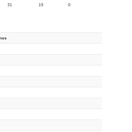
31
19
0
ones