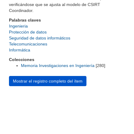
verificándose que se ajusta al modelo de CSIRT
Coordinador.
Palabras claves
Ingenieria
Protección de datos
Seguridad de datos informáticos
Telecomunicaciones
Informática
Colecciones
Memoria Investigaciones en Ingeniería
[280]
Mostrar el registro completo del ítem
Universidad de Montevideo
|
Biblioteca
Prudencio de Pena 2544 | (598) 2 707 44 61 |
biblioteca@um.edu.uy
© 2021 Universidad de Montevideo