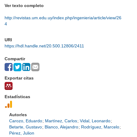
Ver texto completo
http://revistas.um.edu.uy/index.php/ingenieria/article/view/26
4
URI
https://hdl.handle.net/20.500.12806/2411
Compartir
Exportar citas
Estadísticas
Autor/es
Carozo, Eduardo
;
Martínez, Carlos
;
Vidal, Leonardo
;
Betarte, Gustavo
;
Blanco, Alejandro
;
Rodríguez, Marcelo
;
Pérez, Julion