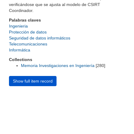
verificándose que se ajusta al modelo de CSIRT
Coordinador.
Palabras claves
Ingenieria
Protección de datos
Seguridad de datos informáticos
Telecomunicaciones
Informática
Collections
Memoria Investigaciones en Ingeniería
[280]
Show full item record
Universidad de Montevideo
|
Biblioteca
Prudencio de Pena 2544 | (598) 2 707 44 61 |
biblioteca@um.edu.uy
© 2021 Universidad de Montevideo