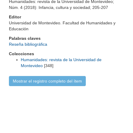
Humanidades: revista de la Universidad de Montevideo;
Núm. 4 (2018): Infancia, cultura y sociedad; 205-207
Editor
Universidad de Montevideo. Facultad de Humanidades y
Educación
Palabras claves
Reseña bibliográfica
Colecciones
Humanidades: revista de la Universidad de
Montevideo
[348]
Mostrar el registro completo del ítem
Universidad de Montevideo
|
Biblioteca
Prudencio de Pena 2544 | (598) 2 707 44 61 |
biblioteca@um.edu.uy
© 2021 Universidad de Montevideo