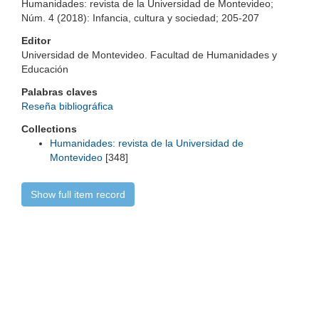
Humanidades: revista de la Universidad de Montevideo;
Núm. 4 (2018): Infancia, cultura y sociedad; 205-207
Editor
Universidad de Montevideo. Facultad de Humanidades y
Educación
Palabras claves
Reseña bibliográfica
Collections
Humanidades: revista de la Universidad de
Montevideo
[348]
Show full item record
Universidad de Montevideo
|
Biblioteca
Prudencio de Pena 2544 | (598) 2 707 44 61 |
biblioteca@um.edu.uy
© 2021 Universidad de Montevideo