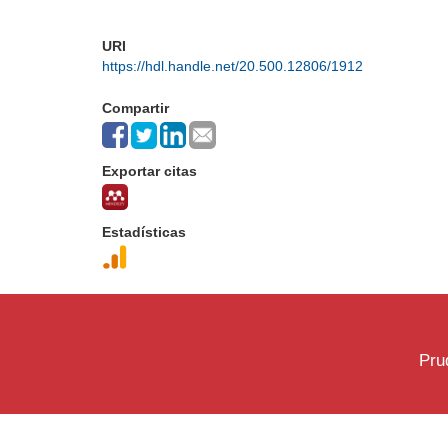
URI
https://hdl.handle.net/20.500.12806/1912
Compartir
Exportar citas
Estadísticas
Pru