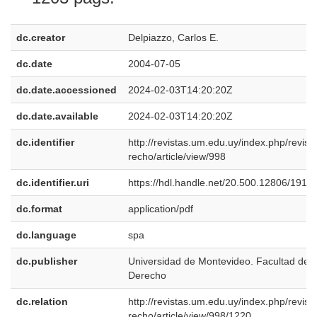
dc.creator
Delpiazzo, Carlos E.
dc.date
2004-07-05
dc.date.accessioned
2024-02-03T14:20:20Z
dc.date.available
2024-02-03T14:20:20Z
dc.identifier
http://revistas.um.edu.uy/index.php/revist
recho/article/view/998
dc.identifier.uri
https://hdl.handle.net/20.500.12806/1912
dc.format
application/pdf
dc.language
spa
dc.publisher
Universidad de Montevideo. Facultad de
Derecho
dc.relation
http://revistas.um.edu.uy/index.php/revist
recho/article/view/998/1220