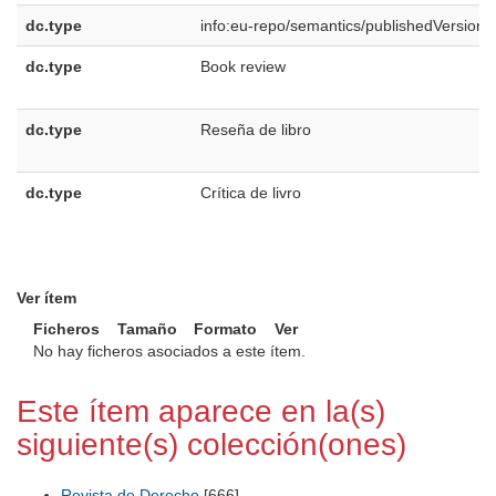
dc.type
info:eu-repo/semantics/publishedVersion
dc.type
Book review
dc.type
Reseña de libro
dc.type
Crítica de livro
Ver ítem
Ficheros
Tamaño
Formato
Ver
No hay ficheros asociados a este ítem.
Este ítem aparece en la(s)
siguiente(s) colección(ones)
Revista de Derecho
[666]