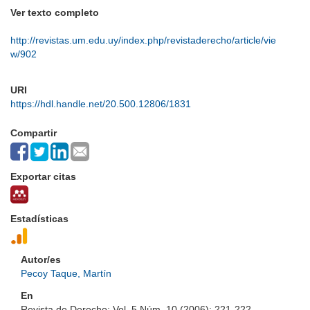
Ver texto completo
http://revistas.um.edu.uy/index.php/revistaderecho/article/vie
w/902
URI
https://hdl.handle.net/20.500.12806/1831
Compartir
Exportar citas
Estadísticas
Autor/es
Pecoy Taque, Martín
En
Revista de Derecho; Vol. 5 Núm. 10 (2006); 221-222