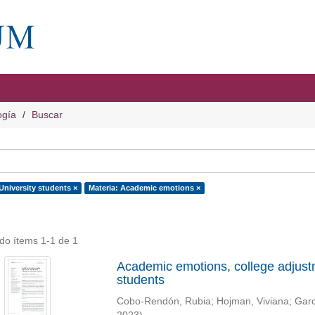
ogía
Buscar
University students ×
Materia: Academic emotions ×
do ítems 1-1 de 1
Academic emotions, college adjustme
students
Cobo-Rendón, Rubia
;
Hojman, Viviana
;
Garc