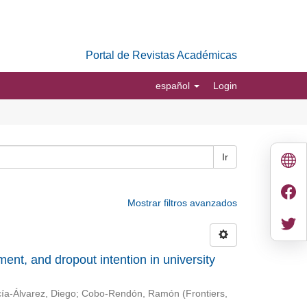
Portal de Revistas Académicas
español
Login
Ir
Mostrar filtros avanzados
nt, and dropout intention in university
ía-Álvarez, Diego
;
Cobo-Rendón, Ramón
(
Frontiers
,