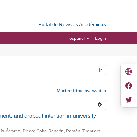
Portal de Revistas Académicas
español
Login
Ir
Mostrar filtros avanzados
nt, and dropout intention in university
ía-Álvarez, Diego
;
Cobo-Rendón, Ramón
(
Frontiers
,