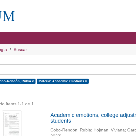
ogía
Buscar
obo-Rendón, Rubia ×
Materia: Academic emotions ×
do ítems 1-1 de 1
Academic emotions, college adjustme
students
Cobo-Rendón, Rubia
;
Hojman, Viviana
;
Garc