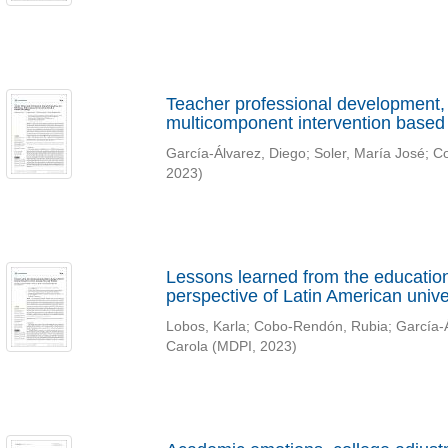
Teacher professional development, 
multicomponent intervention based
García-Álvarez, Diego
;
Soler, María José
;
Co
2023
)
Lessons learned from the educatio
perspective of Latin American unive
Lobos, Karla
;
Cobo-Rendón, Rubia
;
García-
Carola
(
MDPI
,
2023
)