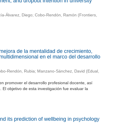
nt, and dropout intention in university
ía-Álvarez, Diego
;
Cobo-Rendón, Ramón
(
Frontiers
,
mejora de la mentalidad de crecimiento,
multidimensional en el marco del desarrollo
bo-Rendón, Rubia
;
Manzano-Sánchez, David
(
Edual
,
 en promover el desarrollo profesional docente, así
El objetivo de esta investigación fue evaluar la
nd its prediction of wellbeing in psychology