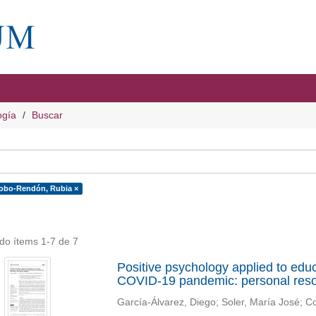
ogía
Buscar
obo-Rendón, Rubia ×
do ítems 1-7 de 7
Positive psychology applied to educ
COVID-19 pandemic: personal resour
García-Álvarez, Diego
;
Soler, María José
;
Co