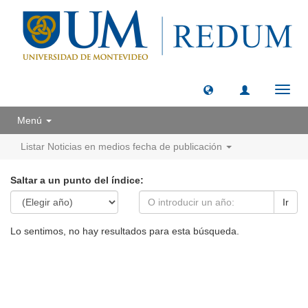
Camb
naveg
Menú
Listar Noticias en medios fecha de publicación
Saltar a un punto del índice:
Ir
Lo sentimos, no hay resultados para esta búsqueda.
Universidad de Montevideo
|
Biblioteca
Prudencio de Pena 2544 | (598) 2 707 44 61 |
biblioteca@um.edu.uy