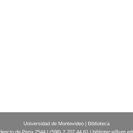
Universidad de Montevideo
|
Biblioteca
dencio de Pena 2544 | (598) 2 707 44 61 |
biblioteca@um.ed