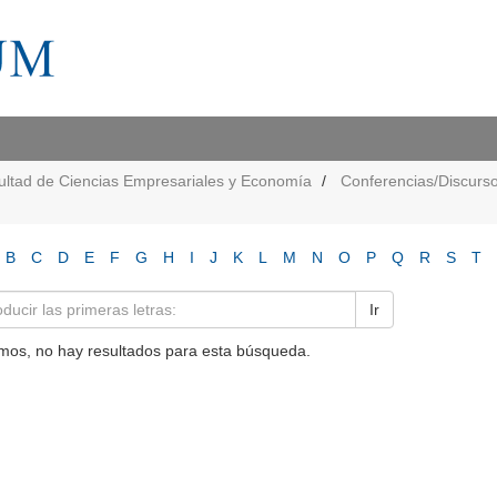
ultad de Ciencias Empresariales y Economía
Conferencias/Discurs
B
C
D
E
F
G
H
I
J
K
L
M
N
O
P
Q
R
S
T
Ir
mos, no hay resultados para esta búsqueda.