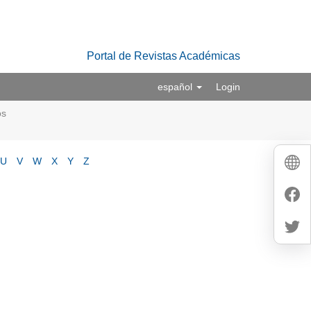
Portal de Revistas Académicas
español
Login
os
U
V
W
X
Y
Z