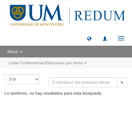
Camb
naveg
Menú
Listar Conferencias/Discursos por tema
Ir
Lo sentimos, no hay resultados para esta búsqueda.
Universidad de Montevideo
|
Biblioteca
Prudencio de Pena 2544 | (598) 2 707 44 61 |
biblioteca@um.edu.uy