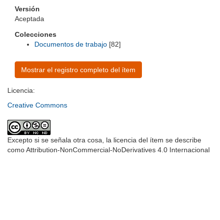
Versión
Aceptada
Colecciones
Documentos de trabajo
[82]
Mostrar el registro completo del ítem
Licencia:
Creative Commons
Excepto si se señala otra cosa, la licencia del ítem se describe
como Attribution-NonCommercial-NoDerivatives 4.0 Internacional
Universidad de Montevideo
|
Biblioteca
Prudencio de Pena 2544 | (598) 2 707 44 61 |
biblioteca@um.edu.uy
© 2021 Universidad de Montevideo