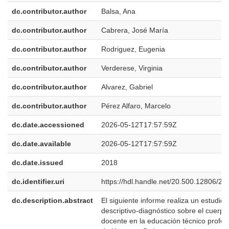
dc.contributor.author
Balsa, Ana
dc.contributor.author
Cabrera, José María
dc.contributor.author
Rodriguez, Eugenia
dc.contributor.author
Verderese, Virginia
dc.contributor.author
Alvarez, Gabriel
dc.contributor.author
Pérez Alfaro, Marcelo
dc.date.accessioned
2026-05-12T17:57:59Z
dc.date.available
2026-05-12T17:57:59Z
dc.date.issued
2018
dc.identifier.uri
https://hdl.handle.net/20.500.12806/28
dc.description.abstract
El siguiente informe realiza un estudio
descriptivo-diagnóstico sobre el cuerpo
docente en la educación técnico profes