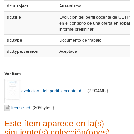
dc.subject
Ausentismo
dc.title
Evolución del perfil docente de CETP-
en el contexto de una oferta en expans
informe preliminar
dc.type
Documento de trabajo
dc.type.version
Aceptada
Ver ítem
evolucion_del_perfil_docente_d ...
(
7.904Mb
)
license_rdf
(
805bytes
)
Este ítem aparece en la(s)
siguiente(s) colección(ones)