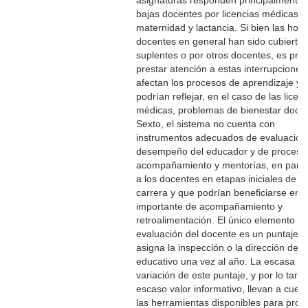
asignaturas responden principalmente 
bajas docentes por licencias médicas o
maternidad y lactancia. Si bien las hora
docentes en general han sido cubiertas
suplentes o por otros docentes, es prec
prestar atención a estas interrupciones
afectan los procesos de aprendizaje y 
podrían reflejar, en el caso de las licen
médicas, problemas de bienestar docen
Sexto, el sistema no cuenta con
instrumentos adecuados de evaluación
desempeño del educador y de proceso
acompañamiento y mentorías, en partic
a los docentes en etapas iniciales de s
carrera y que podrían beneficiarse en 
importante de acompañamiento y
retroalimentación. El único elemento d
evaluación del docente es un puntaje q
asigna la inspección o la dirección del 
educativo una vez al año. La escasa
variación de este puntaje, y por lo tant
escaso valor informativo, llevan a cuest
las herramientas disponibles para pro