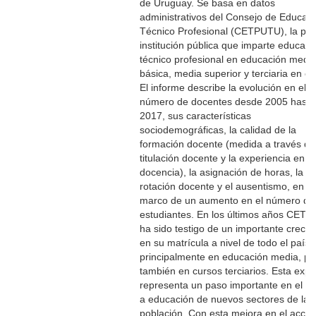
de Uruguay. Se basa en datos
administrativos del Consejo de Educac
Técnico Profesional (CETPUTU), la prin
institución pública que imparte educaci
técnico profesional en educación medi
básica, media superior y terciaria en el 
El informe describe la evolución en el
número de docentes desde 2005 hasta
2017, sus características
sociodemográficas, la calidad de la
formación docente (medida a través de
titulación docente y la experiencia en la
docencia), la asignación de horas, la
rotación docente y el ausentismo, en el
marco de un aumento en el número de
estudiantes. En los últimos años CET
ha sido testigo de un importante crecim
en su matrícula a nivel de todo el país,
principalmente en educación media, pe
también en cursos terciarios. Esta exp
representa un paso importante en el a
a educación de nuevos sectores de la
población. Con esta mejora en el acces