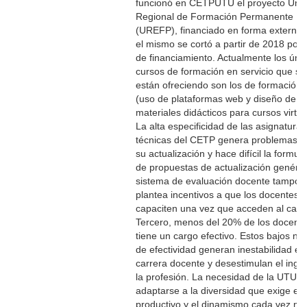
funcionó en CETPUTU el proyecto Uni
Regional de Formación Permanente
(UREFP), financiado en forma externa,
el mismo se cortó a partir de 2018 por f
de financiamiento. Actualmente los úni
cursos de formación en servicio que se
están ofreciendo son los de formación v
(uso de plataformas web y diseño de
materiales didácticos para cursos virtua
La alta especificidad de las asignaturas
técnicas del CETP genera problemas p
su actualización y hace difícil la formul
de propuestas de actualización genéric
sistema de evaluación docente tampoc
plantea incentivos a que los docentes 
capaciten una vez que acceden al carg
Tercero, menos del 20% de los docent
tiene un cargo efectivo. Estos bajos niv
de efectividad generan inestabilidad en
carrera docente y desestimulan el ingr
la profesión. La necesidad de la UTU d
adaptarse a la diversidad que exige el 
productivo y el dinamismo cada vez ma