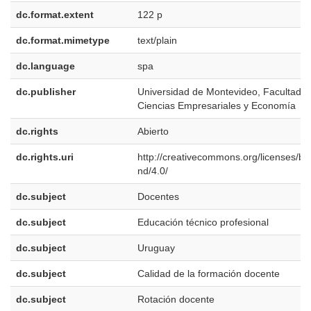
dc.format.extent
122 p
dc.format.mimetype
text/plain
dc.language
spa
dc.publisher
Universidad de Montevideo, Facultad d
Ciencias Empresariales y Economía
dc.rights
Abierto
dc.rights.uri
http://creativecommons.org/licenses/by
nd/4.0/
dc.subject
Docentes
dc.subject
Educación técnico profesional
dc.subject
Uruguay
dc.subject
Calidad de la formación docente
dc.subject
Rotación docente