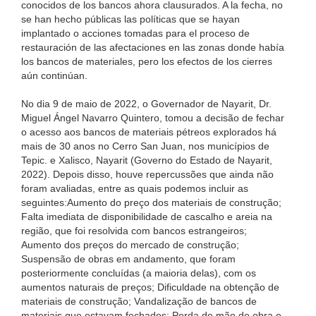
conocidos de los bancos ahora clausurados. A la fecha, no
se han hecho públicas las políticas que se hayan
implantado o acciones tomadas para el proceso de
restauración de las afectaciones en las zonas donde había
los bancos de materiales, pero los efectos de los cierres
aún continúan.
No dia 9 de maio de 2022, o Governador de Nayarit, Dr.
Miguel Ángel Navarro Quintero, tomou a decisão de fechar
o acesso aos bancos de materiais pétreos explorados há
mais de 30 anos no Cerro San Juan, nos municípios de
Tepic. e Xalisco, Nayarit (Governo do Estado de Nayarit,
2022). Depois disso, houve repercussões que ainda não
foram avaliadas, entre as quais podemos incluir as
seguintes:Aumento do preço dos materiais de construção;
Falta imediata de disponibilidade de cascalho e areia na
região, que foi resolvida com bancos estrangeiros;
Aumento dos preços do mercado de construção;
Suspensão de obras em andamento, que foram
posteriormente concluídas (a maioria delas), com os
aumentos naturais de preços; Dificuldade na obtenção de
materiais de construção; Vandalização de bancos de
materiais que estavam fechados; Perda de mão de obra e