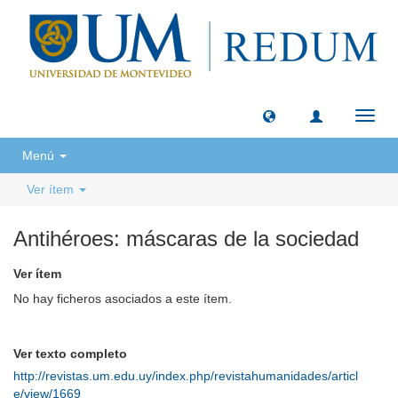
Camb
naveg
Menú
Ver ítem
Antihéroes: máscaras de la sociedad
Ver ítem
No hay ficheros asociados a este ítem.
Ver texto completo
http://revistas.um.edu.uy/index.php/revistahumanidades/articl
e/view/1669