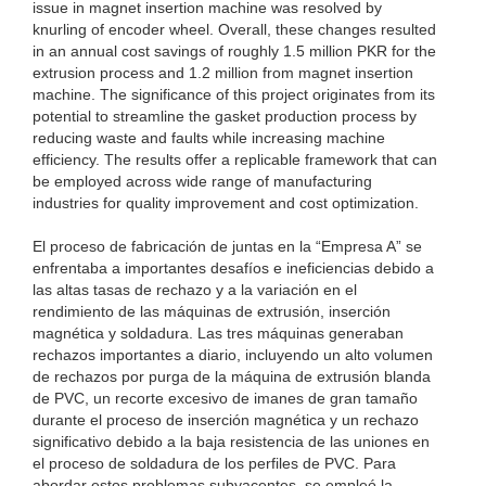
issue in magnet insertion machine was resolved by
knurling of encoder wheel. Overall, these changes resulted
in an annual cost savings of roughly 1.5 million PKR for the
extrusion process and 1.2 million from magnet insertion
machine. The significance of this project originates from its
potential to streamline the gasket production process by
reducing waste and faults while increasing machine
efficiency. The results offer a replicable framework that can
be employed across wide range of manufacturing
industries for quality improvement and cost optimization.
El proceso de fabricación de juntas en la “Empresa A” se
enfrentaba a importantes desafíos e ineficiencias debido a
las altas tasas de rechazo y a la variación en el
rendimiento de las máquinas de extrusión, inserción
magnética y soldadura. Las tres máquinas generaban
rechazos importantes a diario, incluyendo un alto volumen
de rechazos por purga de la máquina de extrusión blanda
de PVC, un recorte excesivo de imanes de gran tamaño
durante el proceso de inserción magnética y un rechazo
significativo debido a la baja resistencia de las uniones en
el proceso de soldadura de los perfiles de PVC. Para
abordar estos problemas subyacentes, se empleó la