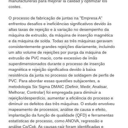
manufactureras para mejorar la calidad y optimizar los
costes.
O processo de fabricação de juntas na "Empresa A"
enfrentou desafios e ineficiências significativos devido às
altas taxas de rejeição e à variação no desempenho da
máquina de extrusão, da máquina de inserção magnética
e da máquina de solda. Todas as três máquinas geravam
consistentemente grandes rejeições diariamente, incluindo
um alto volume de rejeições por purga da máquina de
extrusão de PVC macio, corte excessivo de ímãs
superdimensionados durante o processo de inserção
magnética e rejeição significativa devido à baixa
resistência da junta no processo de soldagem de perfis de
PVC. Para abordar essas questões subjacentes, a
metodologia Six Sigma DMAIC (Definir, Medir, Analisar,
Melhorar, Controlar) foi empregada para diminuir a
rejeição/desperdício, aumentar a eficiência do processo e
diminuir os defeitos das três máquinas. O estudo envolveu
mapeamento de processos, análise de causa e efeito,
implantação da função de qualidade (QFD) e ferramentas
estatísticas de processo, como ANOVA, regressão e
análise Cp/Cpk. As causas-raiz foram identificadas e