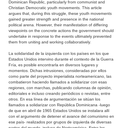
Dominican Republic, particularly from communist and
Christian Democratic youth movements. This article
argues that, during this struggle, these youth movements
gained greater strength and presence in the national
political arena. However, their manifestation of differing
viewpoints on the concrete actions the government should
undertake in response to the events ultimately prevented
them from uniting and working collaboratively.
La solidaridad de la izquierda con los países en los que
Estados Unidos intervino durante el contexto de la Guerra
Fría, es posible encontrarla en diversos lugares y
momentos. Dichas intrusiones, consideradas por ellos
como parte del proyecto imperialista norteamericano, las
combatieron haciendo llamados a solidarizar con esas
regiones, con marchas, publicando columnas de opinión,
editoriales e incluso creando periódicos o revistas, entre
otros. En esa línea de argumentación se sitúan los
llamados a solidarizar con República Dominicana -luego
de que en abril de 1965 Estados Unidos se instalara allí
con el argumento de detener el avance del comunismo en
ese país- realizados por grupos de izquierda de diversas
partes del mundo, incluso de Norteamérica. Entre los