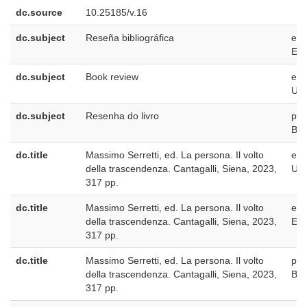
dc.source
10.25185/v.16
dc.subject
Reseña bibliográfica
es-
ES
dc.subject
Book review
en-
US
dc.subject
Resenha do livro
pt-
BR
dc.title
Massimo Serretti, ed. La persona. Il volto
en-
della trascendenza. Cantagalli, Siena, 2023,
US
317 pp.
dc.title
Massimo Serretti, ed. La persona. Il volto
es-
della trascendenza. Cantagalli, Siena, 2023,
ES
317 pp.
dc.title
Massimo Serretti, ed. La persona. Il volto
pt-
della trascendenza. Cantagalli, Siena, 2023,
BR
317 pp.