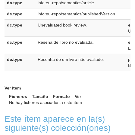
dc.type
info:eu-repo/semantics/article
dc.type
info:eu-repo/semantics/publishedVersion
dc.type
Unevaluated book review.
en-
US
dc.type
Reseña de libro no evaluada.
es-
ES
dc.type
Resenha de um livro não avaliado.
pt-
BR
Ver ítem
Ficheros
Tamaño
Formato
Ver
No hay ficheros asociados a este ítem.
Este ítem aparece en la(s)
siguiente(s) colección(ones)