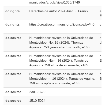
manidades/article/view/1330/1749
dc.rights
Derechos de autor 2024 Juan F. Franck
es-
ES
dc.rights
https://creativecommons.org/licenses/by/4.0
es-
ES
dc.source
Humanidades: revista de la Universidad de
en-
Montevideo; No. 16 (2024): Thomas
US
Aquinas: 750 years after his death; e165
dc.source
Humanidades: revista de la Universidad de
es-
Montevideo; Núm. 16 (2024): Tomás de
ES
Aquino: a 750 años de su muerte; e165
dc.source
Humanidades: revista de la Universidad de
pt-
Montevideo; n. 16 (2024): Tomás de Aquino:
BR
750 anos após a sua morte; e165
dc.source
2301-1629
dc.source
1510-5024