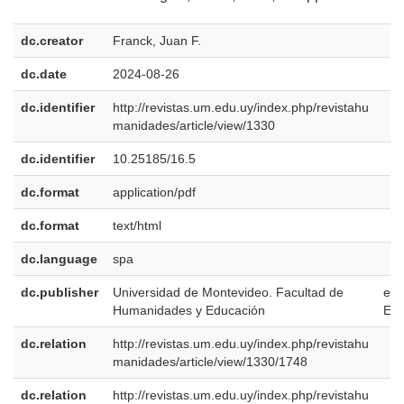
dc.creator
Franck, Juan F.
dc.date
2024-08-26
dc.identifier
http://revistas.um.edu.uy/index.php/revistahu
manidades/article/view/1330
dc.identifier
10.25185/16.5
dc.format
application/pdf
dc.format
text/html
dc.language
spa
dc.publisher
Universidad de Montevideo. Facultad de
es-
Humanidades y Educación
ES
dc.relation
http://revistas.um.edu.uy/index.php/revistahu
manidades/article/view/1330/1748
dc.relation
http://revistas.um.edu.uy/index.php/revistahu