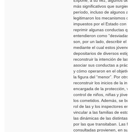
Expone, a su vez, algunos de l
más significativos que surgiero
período, incluso de algunos añ
legitimaron los mecanismos de 
impuestos por el Estado con el 
reprimir algunas conductas qu
entendieron como “desviadas”. 
son, por un lado, describir el p
mediante el cual estos jóvenes
depositarios de diversos estig
reconstruir la intención de las e
asociar sus conductas a práctic
y cómo operaron en el objetivo
la figura del “menor”. Por otro l
reconstruir los inicios de la inst
encargada de la protección, vig
control de niños, niñas y jóven
los cometidos. Además, se busc
rol de las y los inspectores en 
vincular a las familias de estos
las dinámicas de las distintas i
por las que transitaban. Las fu
consultadas provienen, en su 