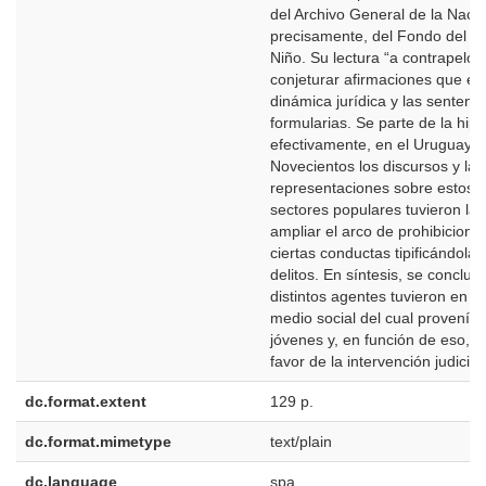
del Archivo General de la Naci
precisamente, del Fondo del C
Niño. Su lectura “a contrapelo”
conjeturar afirmaciones que ex
dinámica jurídica y las sentenc
formularias. Se parte de la hip
efectivamente, en el Uruguay d
Novecientos los discursos y las
representaciones sobre estos 
sectores populares tuvieron la 
ampliar el arco de prohibicione
ciertas conductas tipificándola
delitos. En síntesis, se concluy
distintos agentes tuvieron en c
medio social del cual provenía
jóvenes y, en función de eso, 
favor de la intervención judicial.
dc.format.extent
129 p.
dc.format.mimetype
text/plain
dc.language
spa