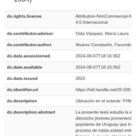
dc.rights.license
Attribution-NonCommercial-NoD
4.0 Internacional
dc.contributor.advisor
Osta Vázquez, María Laura
dc.contributor.author
Alvarez Constantín, Facundo
dc.date.accessioned
2024-08-07T18:16:36Z
dc.date.available
2024-08-07T18:16:36Z
dc.date.issued
2022
dc.identifier.uri
https://hdl.handle.net/20.500.
dc.description
Ubicación en el estante: FHM
dc.description.abstract
La presente tesis estudia la ex
dieciocho jóvenes provenientes
populares de Uruguay que trans
proceso de tutela estatal entre