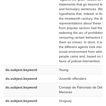
statements that go beyond leg
and formulary sentences. We st
hypothesis that, indeed, in the
the nineteenth century, the dis
representations about these y
from popular sectors had the in
widening the arc of prohibition
censuring certain behaviors by 
them as crimes. In short, it is 
the different agents took into a
social environment from which
people came and, based on this
favor of judicial intervention.
dc.subject.keyword
Young
dc.subject.keyword
Juvenile offenders
dc.subject.keyword
Consejo de Patronato de Delin
Menores
dc.subject.keyword
Uruguay