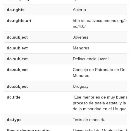
dc.rights
Abierto
dc.rights.uri
http://creativecommons.org/lic
nd/4.0/
dc.subject
Jóvenes
dc.subject
Menores
dc.subject
Delincuencia juvenil
dc.subject
Consejo de Patronato de Delin
Menores
dc.subject
Uruguay
dc.title
"Ese menor es de muy buena m
proceso de tutela estatal y la c
de la minoridad en el Uruguay
dc.type
Tesis de maestría
thesis.degree.grantor
Universidad de Montevideo. Fa