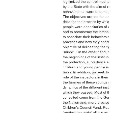
legitimized the control mecha
by the State with the aim of re
behaviors that were understood
The objectives are, on the one 
describe the process by which
people were depositaries of va
and to reconstruct the intention 
to associate their behaviors to 
practices and how they operate
objective of delineating the figu
"minor". On the other hand, rec
the beginnings of the institution
the protection, surveillance and
children and young people is an
tasks. In addition, we seek to a
role of the inspectors in their ta
the families of these youngsters
dynamics of the different instit
which they passed. Most of the
consulted come from the Genera
the Nation and, more precisely,
Children's Council Fund. Read
"against the grain" allows us to