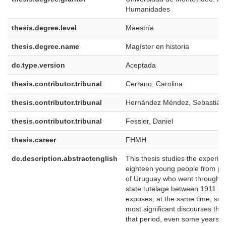
Humanidades
thesis.degree.level
Maestría
thesis.degree.name
Magíster en historia
dc.type.version
Aceptada
thesis.contributor.tribunal
Cerrano, Carolina
thesis.contributor.tribunal
Hernández Méndez, Sebastián
thesis.contributor.tribunal
Fessler, Daniel
thesis.career
FHMH
dc.description.abstractenglish
This thesis studies the experie
eighteen young people from po
of Uruguay who went through t
state tutelage between 1911 an
exposes, at the same time, som
most significant discourses tha
that period, even some years b