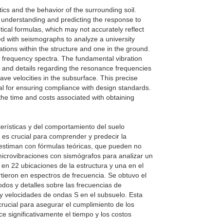
ics and the behavior of the surrounding soil.
r understanding and predicting the response to
tical formulas, which may not accurately reflect
ed with seismographs to analyze a university
tions within the structure and one in the ground.
 frequency spectra. The fundamental vibration
, and details regarding the resonance frequencies
wave velocities in the subsurface. This precise
ucial for ensuring compliance with design standards.
the time and costs associated with obtaining
erísticas y del comportamiento del suelo
 es crucial para comprender y predecir la
estiman con fórmulas teóricas, que pueden no
 microvibraciones con sismógrafos para analizar un
s en 22 ubicaciones de la estructura y una en el
rtieron en espectros de frecuencia. Se obtuvo el
dos y detalles sobre las frecuencias de
 y velocidades de ondas S en el subsuelo. Esta
crucial para asegurar el cumplimiento de los
 significativamente el tiempo y los costos