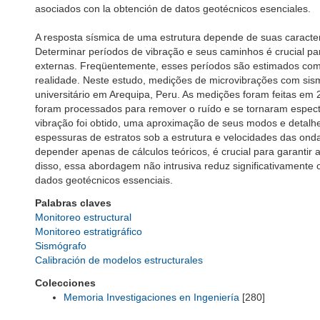
asociados con la obtención de datos geotécnicos esenciales.
A resposta sísmica de uma estrutura depende de suas caracter
Determinar períodos de vibração e seus caminhos é crucial pa
externas. Freqüentemente, esses períodos são estimados com f
realidade. Neste estudo, medições de microvibrações com sism
universitário em Arequipa, Peru. As medições foram feitas em 
foram processados para remover o ruído e se tornaram espect
vibração foi obtido, uma aproximação de seus modos e detalhe
espessuras de estratos sob a estrutura e velocidades das ond
depender apenas de cálculos teóricos, é crucial para garanti
disso, essa abordagem não intrusiva reduz significativamente
dados geotécnicos essenciais.
Palabras claves
Monitoreo estructural
Monitoreo estratigráfico
Sismógrafo
Calibración de modelos estructurales
Colecciones
Memoria Investigaciones en Ingeniería
[280]