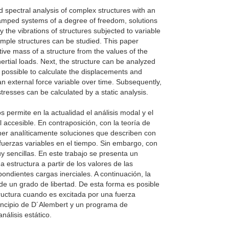
 spectral analysis of complex structures with an
 damped systems of a degree of freedom, solutions
y the vibrations of structures subjected to variable
imple structures can be studied. This paper
ctive mass of a structure from the values of the
nertial loads. Next, the structure can be analyzed
s possible to calculate the displacements and
y an external force variable over time. Subsequently,
tresses can be calculated by a static analysis.
permite en la actualidad el análisis modal y el
accesible. En contraposición, con la teoría de
er analíticamente soluciones que describen con
fuerzas variables en el tiempo. Sin embargo, con
 sencillas. En este trabajo se presenta un
 estructura a partir de los valores de las
ondientes cargas inerciales. A continuación, la
e un grado de libertad. De esta forma es posible
tructura cuando es excitada por una fuerza
principio de D´Alembert y un programa de
nálisis estático.