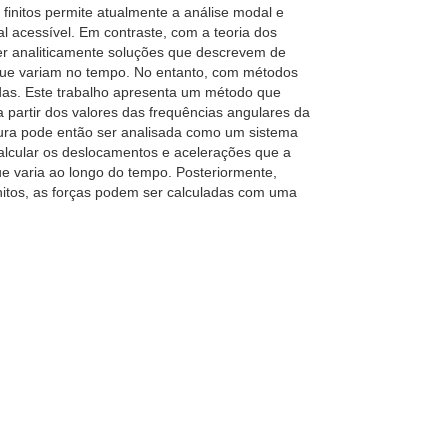
initos permite atualmente a análise modal e
 acessível. Em contraste, com a teoria dos
ter analiticamente soluções que descrevem de
s que variam no tempo. No entanto, com métodos
adas. Este trabalho apresenta um método que
a partir dos valores das frequências angulares da
utura pode então ser analisada como um sistema
alcular os deslocamentos e acelerações que a
ue varia ao longo do tempo. Posteriormente,
nitos, as forças podem ser calculadas com uma