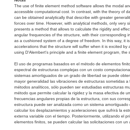
Notas
The use of finite element method software allows the modal and
accessible computational cost. In contrast, with the theory of
can be obtained analytically that describe with greater generalit
forces over time. However, with analytical methods, only very s
presents a method that allows to calculate the rigidity and effe
angular frequencies of the structure, with their corresponding i
as a cushioned system of a degree of freedom. In this way, it i
accelerations that the structure will suffer when it is excited b
using D'Alembert's principle and a finite element program, the s
El uso de programas basados en el método de elementos finitos 
espectral de estructuras complejas con un costo computacional 
sistemas amortiguados de un grado de libertad se puede obten
mayor generalidad las vibraciones de estructuras sometidas a 
métodos analíticos, sólo pueden ser estudiadas estructuras muy
método que permite calcular la rigidez y la masa efectiva de una
frecuencias angulares propias de la estructura, con sus corresp
estructura puede ser analizada como un sistema amortiguado d
calcular los desplazamientos y aceleraciones que sufrirá la es
externa variable con el tiempo. Posteriormente, utilizando el 
elementos finitos, se pueden calcular las solicitaciones con un a