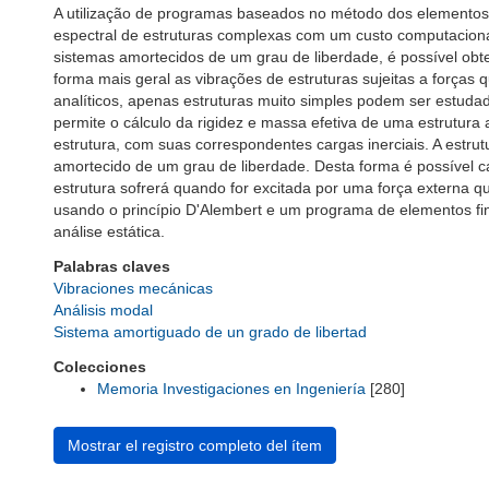
A utilização de programas baseados no método dos elementos f
espectral de estruturas complexas com um custo computacional
sistemas amortecidos de um grau de liberdade, é possível ob
forma mais geral as vibrações de estruturas sujeitas a força
analíticos, apenas estruturas muito simples podem ser estud
permite o cálculo da rigidez e massa efetiva de uma estrutura 
estrutura, com suas correspondentes cargas inerciais. A estr
amortecido de um grau de liberdade. Desta forma é possível c
estrutura sofrerá quando for excitada por uma força externa q
usando o princípio D'Alembert e um programa de elementos fi
análise estática.
Palabras claves
Vibraciones mecánicas
Análisis modal
Sistema amortiguado de un grado de libertad
Colecciones
Memoria Investigaciones en Ingeniería
[280]
Mostrar el registro completo del ítem