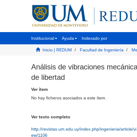
Institucional
Ayuda
Indexado por
Inicio | REDUM
Facultad de Ingeniería
Me
Análisis de vibraciones mecánic
de libertad
Ver ítem
No hay ficheros asociados a este ítem.
Ver texto completo
http://revistas.um.edu.uy/index.php/ingenieria/article/vi
ew/1106