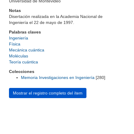
Universidad de Montevideo
Notas
Disertación realizada en la Academia Nacional de
Ingeniería el 22 de mayo de 1997.
Palabras claves
Ingeniería
Física
Mecánica cuántica
Moléculas
Teoría cuántica
Colecciones
Memoria Investigaciones en Ingeniería
[280]
Mostrar el registro completo del ítem
Universidad de Montevideo
|
Biblioteca
Prudencio de Pena 2544 | (598) 2 707 44 61 |
biblioteca@um.edu.uy