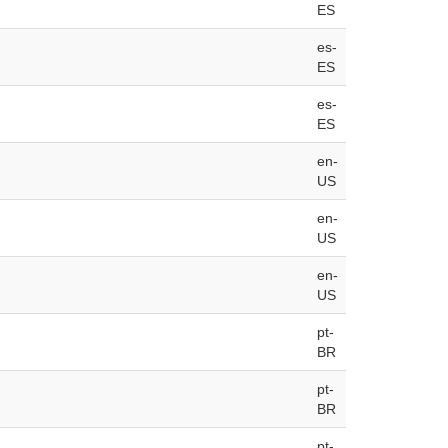
ES
es-
ES
es-
ES
en-
US
en-
US
en-
US
pt-
BR
pt-
BR
pt-