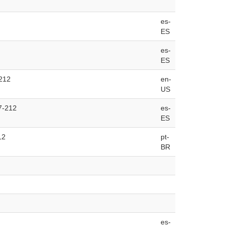
es-
ES
es-
ES
-212
en-
US
77-212
es-
ES
12
pt-
BR
es-