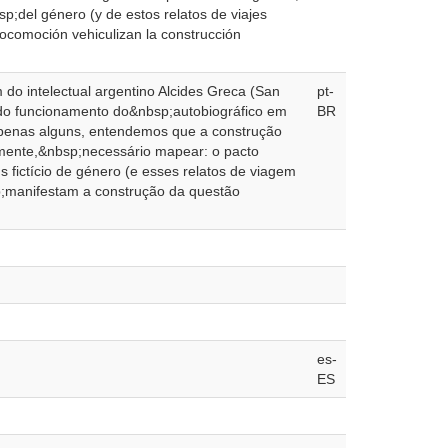
bsp;del género (y de estos relatos de viajes
ocomoción vehiculizan la construcción
m do intelectual argentino Alcides Greca (San
pt-
 do funcionamento do&nbsp;autobiográfico em
BR
r apenas alguns, entendemos que a construção
aramente,&nbsp;necessário mapear: o pacto
s fictício de género (e esses relatos de viagem
p;manifestam a construção da questão
es-
ES