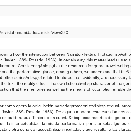
p/revistahumanidades/article/view/320
showing how the interaction between Narrator-Textual Protagonist-Author 
an Javier, 1889- Rosario, 1956). In certain way, this matter leads us t
 literature. Considering&nbsp;that the resources for genre travel writing 
ity and the performative glance, among others, we understand that the&
nd other series&nbsp;of related features that, evidently, are necessary 
n the text, the reality effect. The own fictional&nbsp;character of the genr
osition that the memories as well as the means of locomotion enable th
ar cómo opera la articulación narradorprotagonista&nbsp;textual- autor, 
 Javier 1889- Rosario, 1956). De alguna manera, esta cuestión nos co
o en su literatura. Teniendo en cuenta&nbsp;esos resortes del género r
ón, la intertextualidad, la mirada performativa, por citar solo alguno
esta y otra serie de rasgos&nbsp;vinculados y que resulta, a las claras,