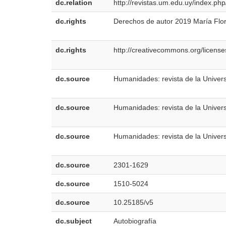
dc.relation
http://revistas.um.edu.uy/index.ph
dc.rights
Derechos de autor 2019 María Flo
dc.rights
http://creativecommons.org/license
dc.source
Humanidades: revista de la Univers
dc.source
Humanidades: revista de la Univers
dc.source
Humanidades: revista de la Univers
dc.source
2301-1629
dc.source
1510-5024
dc.source
10.25185/v5
dc.subject
Autobiografía