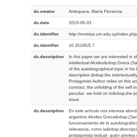
dc.creator
Antequera, María Florencia
dc.date
2019-06-03
dc.identifier
http://revistas.um.edu.uy/index.ph
dc.identifier
10.25185/5.7
dc.description
In this paper we are interested in 
intellectual Alcides&nbsp;Greca (S
of the autobiographical topic in his
description,&nbsp;the intertextual
Protagonist-Author relies on this a
contract, the unfolding of the self i
peculiar: we hold on to&nbsp;the p
issue.
dc.description
En este artículo nos interesa abord
argentino Alcides Greca&nbsp;(San
funcionamiento de lo autobiográfic
relevancia, como la&nbsp;descripci
protagonista textual- autor pivotea 