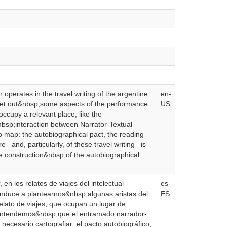
operates in the travel writing of the argentine
en-
o set out&nbsp;some aspects of the performance
US
occupy a relevant place, like the
nbsp;interaction between Narrator-Textual
to map: the autobiographical pact, the reading
e –and, particularly, of these travel writing– is
e construction&nbsp;of the autobiographical
en los relatos de viajes del intelectual
es-
nduce a plantearnos&nbsp;algunas aristas del
ES
elato de viajes, que ocupan un lugar de
s, entendemos&nbsp;que el entramado narrador-
 necesario cartografiar: el pacto autobiográfico,