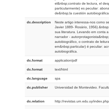
el&nbsp;contrato de lectura, el desp
particularmente) es peculiar: abon
de&nbsp;la cuestión autobiográfica
dc.description
Neste artigo interessa-nos como se 
Javier 1889- Rosário, 1956).&nbsp
sua literatura. Levando em conta a
narrador - autorprotagonista&nbsp;
autobiográfico, o contrato de leitu
em&nbsp;particular) é peculiar: 
autobiográfica.
dc.format
application/pdf
dc.format
text/html
dc.language
spa
dc.publisher
Universidad de Montevideo. Facul
dc.relation
http://revistas.um.edu.uy/index.ph