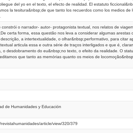
liegue del yo en el texto, el efecto de realidad. El estatuto ficcional&n
amos la tesitura&nbsp;de que tanto los recuerdos como los medios de l
.
constrói o narrador- autor- protagonista textual, nos relatos de viage
;De certa forma, essa questão nos leva a considerar algumas arestas
 descrição, a intertextualidade, o olhar&nbsp;performativo, para cita
textual articula essa e outra série de traços interligados e que é, cl
ra, o desdobramento do eu&nbsp;no texto, o efeito da realidade. O statu
acreditamos que tanto as memórias quanto os meios de locomoção&nbs
tad de Humanidades y Educación
p/revistahumanidades/article/view/320/379