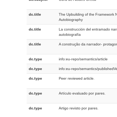
dc.title
The Upbuilding of the Framework Na
Autobiography
dc.title
La construcción del entramado narra
autobiografía
dc.title
A construção da narrador- protagon
dc.type
info:eu-repo/semantics/article
dc.type
info:eu-repo/semantics/publishedV
dc.type
Peer reviewed article.
dc.type
Artículo evaluado por pares.
dc.type
Artigo revisto por pares.