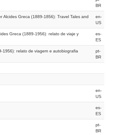
BR
er Alcides Greca (1889-1856): Travel Tales and
en-
US
cides Greca (1889-1956): relato de viaje y
es-
ES
9-1956): relato de viagem e autobiografia
pt-
BR
en-
US
es-
ES
pt-
BR