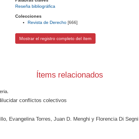
Palabras claves
Reseña bibliográfica
Colecciones
Revista de Derecho
[666]
Mostrar el registro completo del ítem
Ítems relacionados
eria.
ucidar conflictos colectivos
llo, Evangelina Torres, Juan D. Menghi y Florencia Di Segni