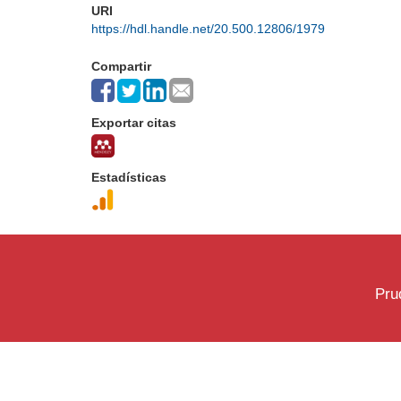
URI
https://hdl.handle.net/20.500.12806/1979
Compartir
Exportar citas
Estadísticas
Pru