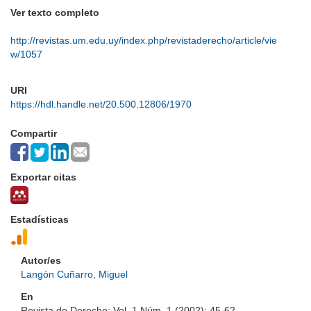
Ver texto completo
http://revistas.um.edu.uy/index.php/revistaderecho/article/vie
w/1057
URI
https://hdl.handle.net/20.500.12806/1970
Compartir
Exportar citas
Estadísticas
Autor/es
Langón Cuñarro, Miguel
En
Revista de Derecho; Vol. 1 Núm. 1 (2002); 45-62