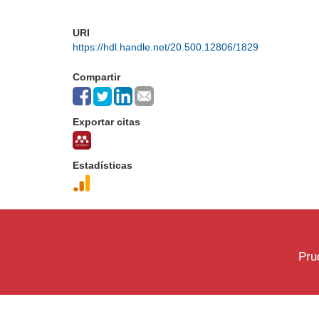
URI
https://hdl.handle.net/20.500.12806/1829
Compartir
Exportar citas
Estadísticas
Pru