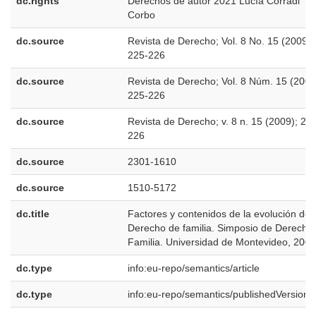
dc.rights
Derechos de autor 2021 Lucía Corradi
Corbo
dc.source
Revista de Derecho; Vol. 8 No. 15 (2009);
225-226
dc.source
Revista de Derecho; Vol. 8 Núm. 15 (2009
225-226
dc.source
Revista de Derecho; v. 8 n. 15 (2009); 22
226
dc.source
2301-1610
dc.source
1510-5172
dc.title
Factores y contenidos de la evolución del
Derecho de familia. Simposio de Derecho
Familia. Universidad de Montevideo, 2009
dc.type
info:eu-repo/semantics/article
dc.type
info:eu-repo/semantics/publishedVersion