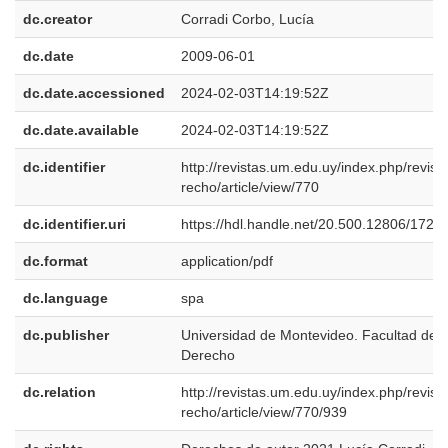
dc.creator
Corradi Corbo, Lucía
dc.date
2009-06-01
dc.date.accessioned
2024-02-03T14:19:52Z
dc.date.available
2024-02-03T14:19:52Z
dc.identifier
http://revistas.um.edu.uy/index.php/revist
recho/article/view/770
dc.identifier.uri
https://hdl.handle.net/20.500.12806/1728
dc.format
application/pdf
dc.language
spa
dc.publisher
Universidad de Montevideo. Facultad de
Derecho
dc.relation
http://revistas.um.edu.uy/index.php/revist
recho/article/view/770/939