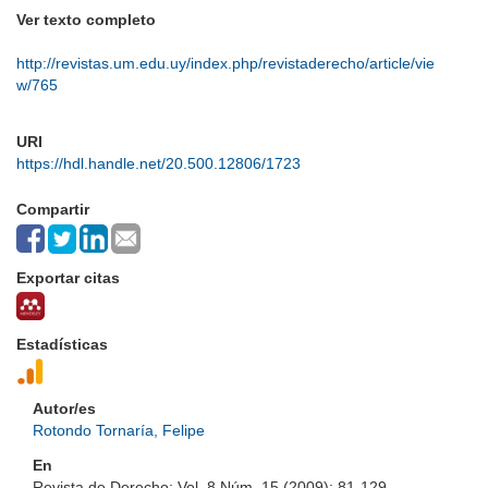
Ver texto completo
http://revistas.um.edu.uy/index.php/revistaderecho/article/vie
w/765
URI
https://hdl.handle.net/20.500.12806/1723
Compartir
Exportar citas
Estadísticas
Autor/es
Rotondo Tornaría, Felipe
En
Revista de Derecho; Vol. 8 Núm. 15 (2009); 81-129