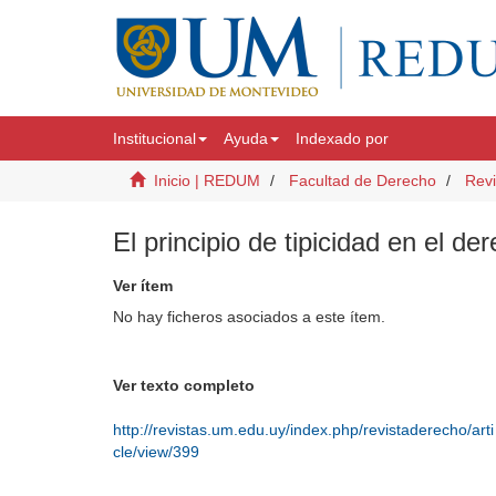
Institucional
Ayuda
Indexado por
Inicio | REDUM
Facultad de Derecho
Revi
El principio de tipicidad en el de
Ver ítem
No hay ficheros asociados a este ítem.
Ver texto completo
http://revistas.um.edu.uy/index.php/revistaderecho/arti
cle/view/399