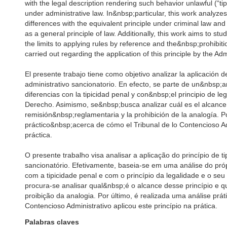
with the legal description rendering such behavior unlawful (“tip
under administrative law. In&nbsp;particular, this work analyzes
differences with the equivalent principle under criminal law and 
as a general principle of law. Additionally, this work aims to s
the limits to applying rules by reference and the&nbsp;prohibition
carried out regarding the application of this principle by the Ad
El presente trabajo tiene como objetivo analizar la aplicación de
administrativo sancionatorio. En efecto, se parte de un&nbsp;a
diferencias con la tipicidad penal y con&nbsp;el principio de leg
Derecho. Asimismo, se&nbsp;busca analizar cuál es el alcance de
remisión&nbsp;reglamentaria y la prohibición de la analogía. Por
práctico&nbsp;acerca de cómo el Tribunal de lo Contencioso Adm
práctica.
O presente trabalho visa analisar a aplicação do princípio de t
sancionatório. Efetivamente, baseia-se em uma análise do próp
com a tipicidade penal e com o princípio da legalidade e o seu c
procura-se analisar qual&nbsp;é o alcance desse princípio e q
proibição da analogia. Por último, é realizada uma análise pr
Contencioso Administrativo aplicou este princípio na prática.
Palabras claves