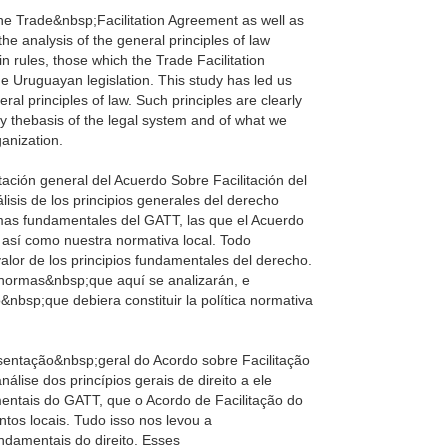
the Trade&nbsp;Facilitation Agreement as well as
e analysis of the general principles of law
 rules, those which the Trade Facilitation
e Uruguayan legislation. This study has led us
l principles of law. Such principles are clearly
y thebasis of the legal system and of what we
anization.
ntación general del Acuerdo Sobre Facilitación del
isis de los principios generales del derecho
mas fundamentales del GATT, las que el Acuerdo
, así como nuestra normativa local. Todo
alor de los principios fundamentales del derecho.
 normas&nbsp;que aquí se analizarán, e
&nbsp;que debiera constituir la política normativa
sentação&nbsp;geral do Acordo sobre Facilitação
álise dos princípios gerais de direito a ele
entais do GATT, que o Acordo de Facilitação do
os locais. Tudo isso nos levou a
ndamentais do direito. Esses