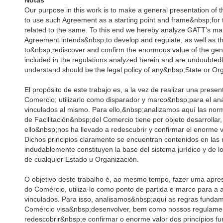
Notas
Our purpose in this work is to make a general presentation of 
to use such Agreement as a starting point and frame&nbsp;for th
related to the same. To this end we hereby analyze GATT’s main
Agreement intends&nbsp;to develop and regulate, as well as th
to&nbsp;rediscover and confirm the enormous value of the genera
included in the regulations analyzed herein and are undoubtedl
understand should be the legal policy of any&nbsp;State or Org
El propósito de este trabajo es, a la vez de realizar una prese
Comercio; utilizarlo como disparador y marco&nbsp;para el anál
vinculados al mismo. Para ello,&nbsp;analizamos aquí las nor
de Facilitación&nbsp;del Comercio tiene por objeto desarrollar
ello&nbsp;nos ha llevado a redescubrir y confirmar el enorme v
Dichos principios claramente se encuentran contenidos en las
indudablemente constituyen la base del sistema jurídico y de lo
de cualquier Estado u Organización.
O objetivo deste trabalho é, ao mesmo tempo, fazer uma apre
do Comércio, utiliza-lo como ponto de partida e marco para a an
vinculados. Para isso, analisamos&nbsp;aqui as regras fundam
Comércio visa&nbsp;desenvolver, bem como nossos regulament
redescobrir&nbsp;e confirmar o enorme valor dos princípios fu