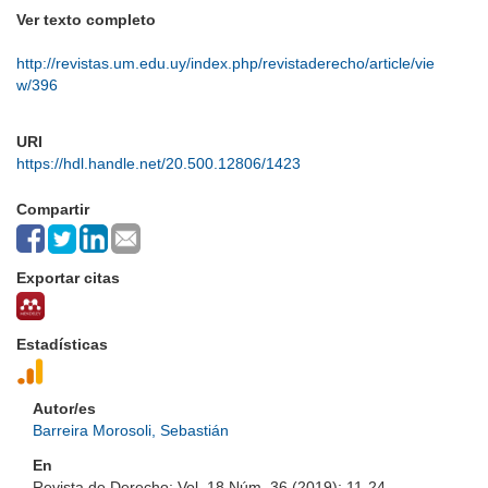
Ver texto completo
http://revistas.um.edu.uy/index.php/revistaderecho/article/vie
w/396
URI
https://hdl.handle.net/20.500.12806/1423
Compartir
Exportar citas
Estadísticas
Autor/es
Barreira Morosoli, Sebastián
En
Revista de Derecho; Vol. 18 Núm. 36 (2019); 11-24