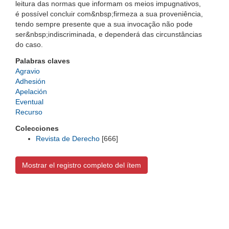
leitura das normas que informam os meios impugnativos,
é possível concluir com&nbsp;firmeza a sua proveniência,
tendo sempre presente que a sua invocação não pode
ser&nbsp;indiscriminada, e dependerá das circunstâncias
do caso.
Palabras claves
Agravio
Adhesión
Apelación
Eventual
Recurso
Colecciones
Revista de Derecho
[666]
Mostrar el registro completo del ítem
Universidad de Montevideo
|
Biblioteca
Prudencio de Pena 2544 | (598) 2 707 44 61 |
biblioteca@um.edu.uy