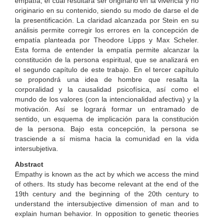
empatía, el cual resultará ser originario en la vivencia y no
originario en su contenido, siendo su modo de darse el de
la presentificación. La claridad alcanzada por Stein en su
análisis permite corregir los errores en la concepción de
empatía planteada por Theodore Lipps y Max Scheler.
Esta forma de entender la empatía permite alcanzar la
constitución de la persona espiritual, que se analizará en
el segundo capítulo de este trabajo. En el tercer capítulo
se propondrá una idea de hombre que resalta la
corporalidad y la causalidad psicofísica, así como el
mundo de los valores (con la intencionalidad afectiva) y la
motivación. Así se logrará formar un entramado de
sentido, un esquema de implicación para la constitución
de la persona. Bajo esta concepción, la persona se
trasciende a sí misma hacia la comunidad en la vida
intersubjetiva.
Abstract
Empathy is known as the act by which we access the mind
of others. Its study has become relevant at the end of the
19th century and the beginning of the 20th century to
understand the intersubjective dimension of man and to
explain human behavior. In opposition to genetic theories