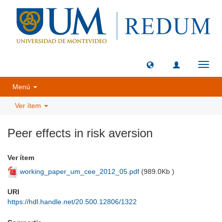
Camb
naveg
Menú
Ver ítem
Peer effects in risk aversion
Ver ítem
working_paper_um_cee_2012_05.pdf
(
989.0Kb
)
URI
https://hdl.handle.net/20.500.12806/1322