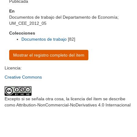
Publicada
En
Documentos de trabajo del Departamento de Economía;
UM_CEE_2012_05
Colecciones
Documentos de trabajo
[82]
Mostrar el registro completo del ítem
Licencia:
Creative Commons
Excepto si se señala otra cosa, la licencia del ítem se describe
como Attribution-NonCommercial-NoDerivatives 4.0 Internacional
Universidad de Montevideo
|
Biblioteca
Prudencio de Pena 2544 | (598) 2 707 44 61 |
biblioteca@um.edu.uy