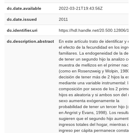
dc.date.available
2022-03-21T19:43:56Z
dc.date.issued
2011
dc.identifier.uri
https://hdl.handle.net/20.500.12806/13
dc.description.abstract
En este artículo trato de identificar y es
el efecto de la fecundidad en los ingre
familiares. La endogeneidad de la deci
de tener un segundo hijo la analizo co
muestra de mellizos en el primer nacim
(como en Rosenzweig y Wolpin, 1980).
decisión de tener más de 2 hijos la est
mediante una variable instrumental: la
composición por sexos de los 2 primer
hijos es aleatoria y si ambos son del m
sexo aumenta exógenamente la
probabilidad de tener un tercer hijo (c
en Angrist y Evans, 1998). Los resulta
sugieren que el segundo hijo aumentarí
ingresos totales del hogar, mientras qu
ingreso per cápita permanece constant