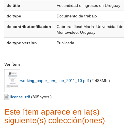
dc.title
Fecundidad e ingresos en Uruguay
dc.type
Documento de trabajo
dc.contributor.filiacion
Cabrera, José María. Universidad de
Montevideo, Uruguay
dc.type.version
Publicada
Ver ítem
working_paper_um_cee_2011_10.pdf
(
2.485Mb
)
license_rdf
(
805bytes
)
Este ítem aparece en la(s)
siguiente(s) colección(ones)