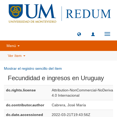
Camb
naveg
Menú
Ver ítem
Mostrar el registro sencillo del ítem
Fecundidad e ingresos en Uruguay
dc.rights.license
Attribution-NonCommercial-NoDerivati
4.0 Internacional
dc.contributor.author
Cabrera, José María
dc.date.accessioned
2022-03-21T19:43:56Z