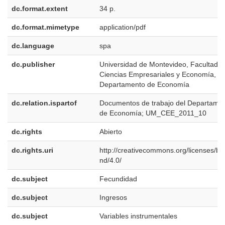
dc.format.extent
34 p.
dc.format.mimetype
application/pdf
dc.language
spa
dc.publisher
Universidad de Montevideo, Facultad d
Ciencias Empresariales y Economía,
Departamento de Economía
dc.relation.ispartof
Documentos de trabajo del Departame
de Economía; UM_CEE_2011_10
dc.rights
Abierto
dc.rights.uri
http://creativecommons.org/licenses/by
nd/4.0/
dc.subject
Fecundidad
dc.subject
Ingresos
dc.subject
Variables instrumentales