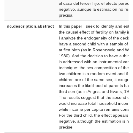
el caso del tercer hijo, el efecto parece
negativo, aunque la estimación no resu
precisa.
dc.description.abstract
In this paper I seek to identify and esti
the causal effect of fertility on family i
I analyze the endogeneity of the decisio
have a second child with a sample of tw
at first birth (as in Rosenzweig and Wol
1980). And the decision to have a third
is addressed with an instrumental varia
technique: the sex composition of the fi
two children is a random event and if b
children are of the same sex, it exogen
increases the likelihood of parents havi
third son (as in Angrist and Evans, 1998
The results suggest that the second chi
would increase total household income,
while income per capita remains consta
For the third child, the effect appears t
negative, although the estimation is not
precise.