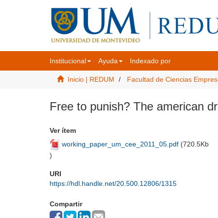
Institucional
Ayuda
Indexado por
Inicio | REDUM
Facultad de Ciencias Empres
Free to punish? The american dr
Ver ítem
working_paper_um_cee_2011_05.pdf
(
720.5Kb
)
URI
https://hdl.handle.net/20.500.12806/1315
Compartir