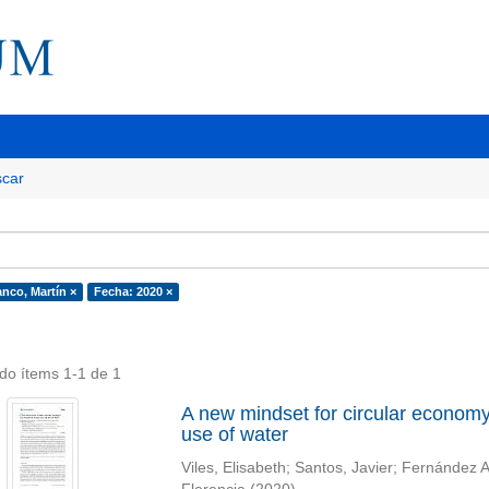
car
anco, Martín ×
Fecha: 2020 ×
do ítems 1-1 de 1
A new mindset for circular economy s
use of water
Viles, Elisabeth
;
Santos, Javier
;
Fernández A