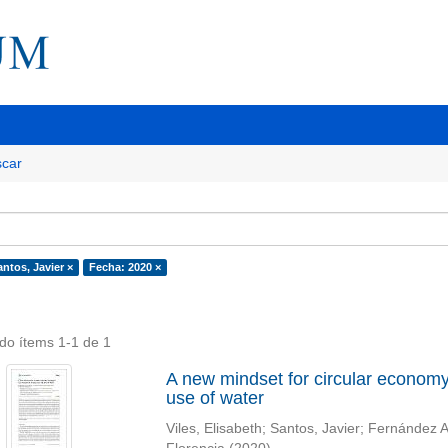
car
ntos, Javier ×
Fecha: 2020 ×
do ítems 1-1 de 1
A new mindset for circular economy s
use of water
Viles, Elisabeth
;
Santos, Javier
;
Fernández A