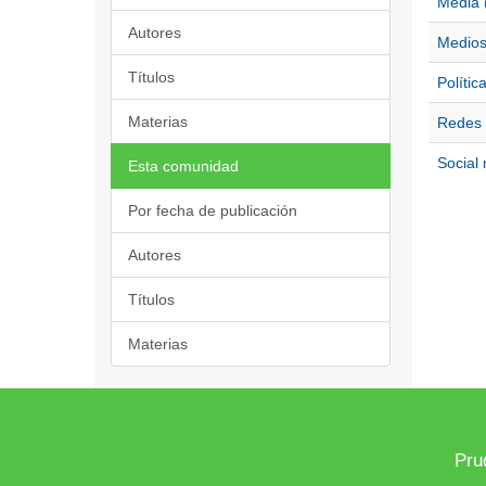
Media 
Autores
Medios
Títulos
Polític
Materias
Redes 
Social 
Esta comunidad
Por fecha de publicación
Autores
Títulos
Materias
Pru