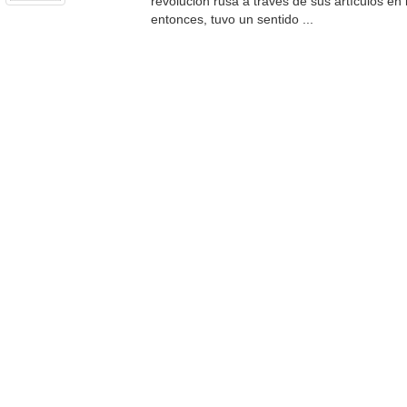
revolución rusa a través de sus artículos en
entonces, tuvo un sentido ...