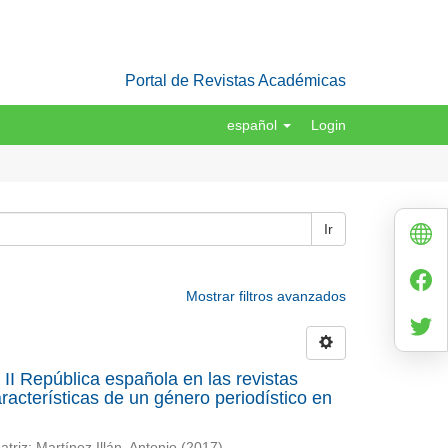
Portal de Revistas Académicas
español
Login
Ir
Mostrar filtros avanzados
a II República española en las revistas
acterísticas de un género periodístico en
atriz
;
Martínez Illán, Antonio
(
2017
)