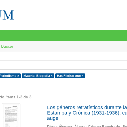
Buscar
 Periodismo ×
Materia: Biografía ×
Has File(s): true ×
do ítems 1-3 de 3
Los géneros retratísticos durante l
Estampa y Crónica (1931-1936): car
auge
Pérez Álvarez, Álvaro
;
Gómez Baceiredo, Be