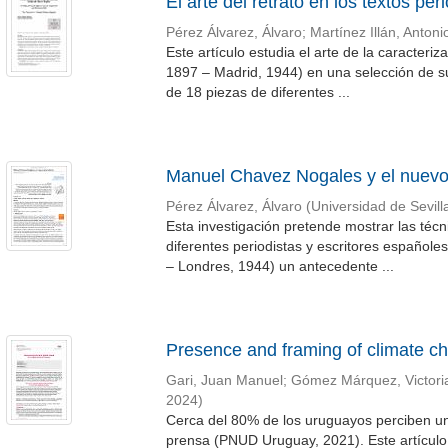
El arte del retrato en los textos p
Pérez Álvarez, Álvaro
;
Martínez Illán, Antoni
Este artículo estudia el arte de la caracteri
1897 – Madrid, 1944) en una selección de su
de 18 piezas de diferentes ...
Manuel Chavez Nogales y el nuevo
Pérez Álvarez, Álvaro
(
Universidad de Sevill
Esta investigación pretende mostrar las técn
diferentes periodistas y escritores español
– Londres, 1944) un antecedente ...
Presence and framing of climate ch
Gari, Juan Manuel
;
Gómez Márquez, Victori
2024
)
Cerca del 80% de los uruguayos perciben un
prensa (PNUD Uruguay, 2021). Este artículo 