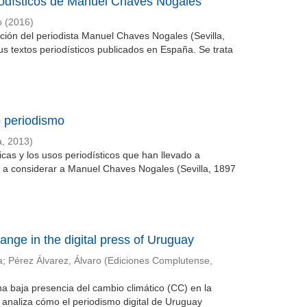
eriodísticos de Manuel Chaves Nogales
o
(
2016
)
zación del periodista Manuel Chaves Nogales (Sevilla,
s textos periodísticos publicados en España. Se trata
 periodismo
a
,
2013
)
icas y los usos periodísticos que han llevado a
es a considerar a Manuel Chaves Nogales (Sevilla, 1897
ange in the digital press of Uruguay
a
;
Pérez Álvarez, Álvaro
(
Ediciones Complutense
,
a baja presencia del cambio climático (CC) en la
analiza cómo el periodismo digital de Uruguay