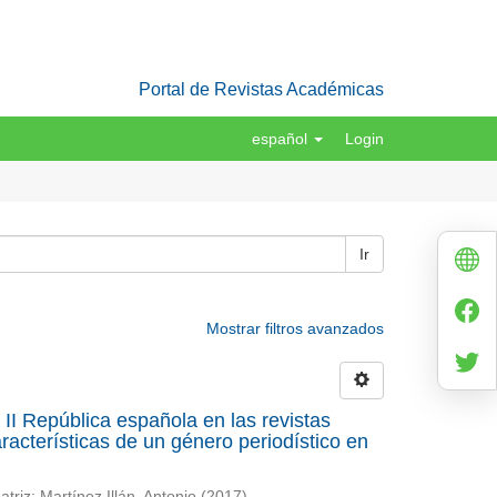
Portal de Revistas Académicas
español
Login
Ir
Mostrar filtros avanzados
a II República española en las revistas
acterísticas de un género periodístico en
atriz
;
Martínez Illán, Antonio
(
2017
)