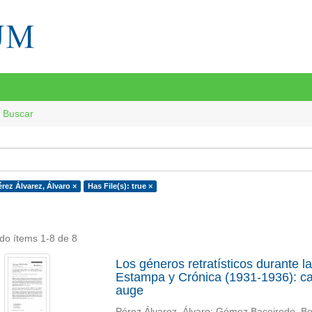
Buscar
rez Álvarez, Álvaro ×
Has File(s): true ×
do ítems 1-8 de 8
Los géneros retratísticos durante l
Estampa y Crónica (1931-1936): car
auge
Pérez Álvarez, Álvaro
;
Gómez Baceiredo, Be