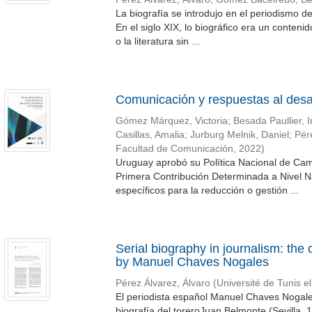
La biografía se introdujo en el periodismo de
En el siglo XIX, lo biográfico era un conteni
o la literatura sin ...
Comunicación y respuestas al desa
Gómez Márquez, Victoria
;
Besada Paullier, 
Casillas, Amalia
;
Jurburg Melnik, Daniel
;
Pér
Facultad de Comunicación
,
2022
)
Uruguay aprobó su Política Nacional de Cam
Primera Contribución Determinada a Nivel Na
específicos para la reducción o gestión ...
Serial biography in journalism: the
by Manuel Chaves Nogales
Pérez Álvarez, Álvaro
(
Université de Tunis e
El periodista español Manuel Chaves Nogales
biografía del toreroJuan Belmonte (Sevilla, 