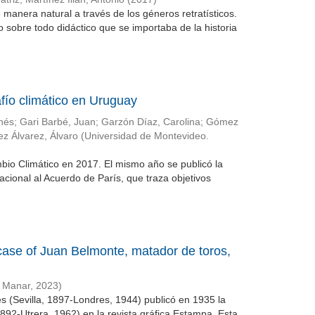
 manera natural a través de los géneros retratísticos.
do sobre todo didáctico que se importaba de la historia
fío climático en Uruguay
Inés
;
Gari Barbé, Juan
;
Garzón Díaz, Carolina
;
Gómez
ez Álvarez, Álvaro
(
Universidad de Montevideo.
bio Climático en 2017. El mismo año se publicó la
cional al Acuerdo de París, que traza objetivos
 case of Juan Belmonte, matador de toros,
l Manar
,
2023
)
 (Sevilla, 1897-Londres, 1944) publicó en 1935 la
1892-Utrera, 1962) en la revista gráfica Estampa. Esta