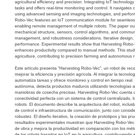
agricultural efficiency and precision. Integrating IoT technolog
tasks and offers real-time monitoring and control. It navigates
using advanced sensing and imaging technologies, and perfor
Robo-Vec features an IoT communication module for seamless co
enabling remote management of multiple robots. The paper outlin
mechanical structure, sensors, control algorithms, and communi
management, and robustness considerations. Iterative design, p
performance. Experimental results show that Harvesting Robo-V
enhances productivity compared to manual methods. This study
agriculture, contributing to precision farming and autonomous 
Este artículo presenta "Harvesting Robo-Vec", un robot de re
mejorar la eficiencia y precisión agrícola. Al integrar la tecnol
automatiza tareas y ofrece monitoreo y control en tiempo real
autónoma, detecta productos maduros utilizando tecnologías 
maniobras de cosecha precisas. Harvesting Robo-Vec cuenta 
conectividad perfecta con un sistema de control centralizado, l
robots. El documento describe la arquitectura del robot, inclui
de control e infraestructura de comunicación, junto con consid
robustez. El diseño iterativo, la creación de prototipos y las pr
resultados experimentales muestran que Harvesting Robo-Vec m
de obra y mejora la productividad en comparación con los mét
de los robots basados en IoT en la agricultura, contribuyendo a 