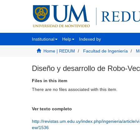
Institutional
Help
Indexed by
Home | REDUM
Facultad de Ingeniería
M
Diseño y desarrollo de Robo-Vec
Files in this item
There are no files associated with this item.
Ver texto completo
http://revistas.um.edu.uy/index.php/ingenieria/article/vi
ew/1536