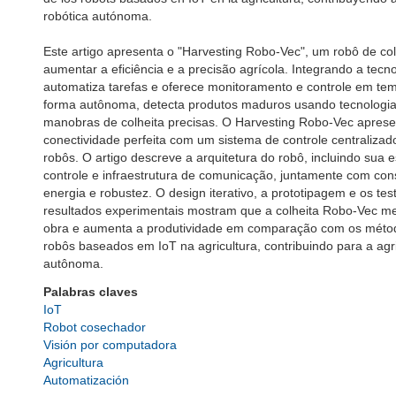
robótica autónoma.
Este artigo apresenta o "Harvesting Robo-Vec", um robô de c
aumentar a eficiência e a precisão agrícola. Integrando a tecn
automatiza tarefas e oferece monitoramento e controle em tem
forma autônoma, detecta produtos maduros usando tecnologia
manobras de colheita precisas. O Harvesting Robo-Vec apres
conectividade perfeita com um sistema de controle centraliza
robôs. O artigo descreve a arquitetura do robô, incluindo sua 
controle e infraestrutura de comunicação, juntamente com co
energia e robustez. O design iterativo, a prototipagem e os t
resultados experimentais mostram que a colheita Robo-Vec mel
obra e aumenta a produtividade em comparação com os método
robôs baseados em IoT na agricultura, contribuindo para a agr
autônoma.
Palabras claves
IoT
Robot cosechador
Visión por computadora
Agricultura
Automatización