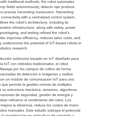
y with traditional methods, the robot automates
 crop fields autonomously, detects ripe produce
ms precise harvesting maneuvers. Harvesting
nnectivity with a centralized control system,
es the robot's architecture, including its
cation infrastructure, along with safety, power
rototyping, and testing refined the robot's
ec improves efficiency, reduces labor costs, and
 underscores the potential of IoT-based robots in
robotics research.
colección autónomo basado en IoT diseñado para
ogía IoT con métodos tradicionales, el robot
. Navega por los campos de cultivo de forma
avanzadas de detección e imágenes y realiza
con un módulo de comunicación IoT para una
o que permite la gestión remota de múltiples
da su estructura mecánica, sensores, algoritmos
eraciones de seguridad, gestión de energía y
uebas refinaron el rendimiento del robot. Los
ejora la eficiencia, reduce los costos de mano
odos manuales. Este estudio subraya el potencial
la investigación en agricultura de precisión y