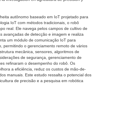
olheita autônomo baseado em IoT projetado para
ologia IoT com métodos tradicionais, o robô
po real. Ele navega pelos campos de cultivo de
s avançadas de detecção e imagem e realiza
enta um módulo de comunicação IoT para
do, permitindo o gerenciamento remoto de vários
estrutura mecânica, sensores, algoritmos de
nsiderações de segurança, gerenciamento de
estes refinaram o desempenho do robô. Os
hora a eficiência, reduz os custos de mão-de-
s manuais. Este estudo ressalta o potencial dos
icultura de precisão e a pesquisa em robótica