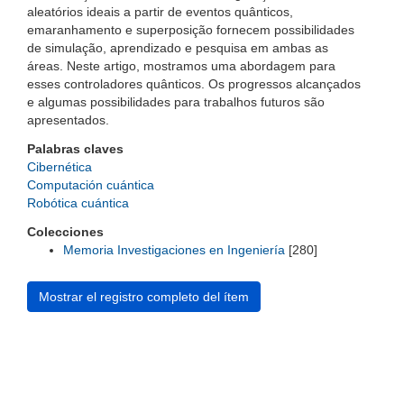
aleatórios ideais a partir de eventos quânticos,
emaranhamento e superposição fornecem possibilidades
de simulação, aprendizado e pesquisa em ambas as
áreas. Neste artigo, mostramos uma abordagem para
esses controladores quânticos. Os progressos alcançados
e algumas possibilidades para trabalhos futuros são
apresentados.
Palabras claves
Cibernética
Computación cuántica
Robótica cuántica
Colecciones
Memoria Investigaciones en Ingeniería
[280]
Mostrar el registro completo del ítem
Universidad de Montevideo
|
Biblioteca
Prudencio de Pena 2544 | (598) 2 707 44 61 |
biblioteca@um.edu.uy