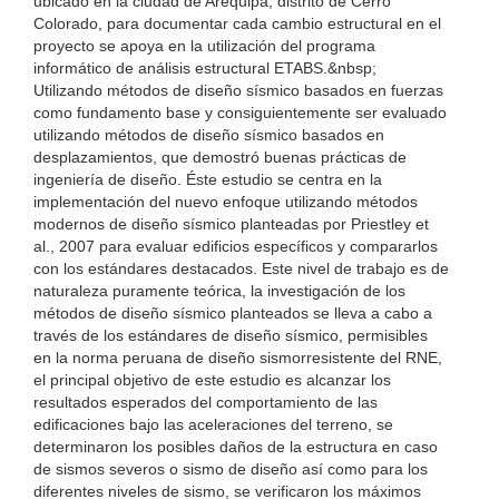
ubicado en la ciudad de Arequipa, distrito de Cerro
Colorado, para documentar cada cambio estructural en el
proyecto se apoya en la utilización del programa
informático de análisis estructural ETABS.&nbsp;
Utilizando métodos de diseño sísmico basados en fuerzas
como fundamento base y consiguientemente ser evaluado
utilizando métodos de diseño sísmico basados en
desplazamientos, que demostró buenas prácticas de
ingeniería de diseño. Éste estudio se centra en la
implementación del nuevo enfoque utilizando métodos
modernos de diseño sísmico planteadas por Priestley et
al., 2007 para evaluar edificios específicos y compararlos
con los estándares destacados. Este nivel de trabajo es de
naturaleza puramente teórica, la investigación de los
métodos de diseño sísmico planteados se lleva a cabo a
través de los estándares de diseño sísmico, permisibles
en la norma peruana de diseño sismorresistente del RNE,
el principal objetivo de este estudio es alcanzar los
resultados esperados del comportamiento de las
edificaciones bajo las aceleraciones del terreno, se
determinaron los posibles daños de la estructura en caso
de sismos severos o sismo de diseño así como para los
diferentes niveles de sismo, se verificaron los máximos