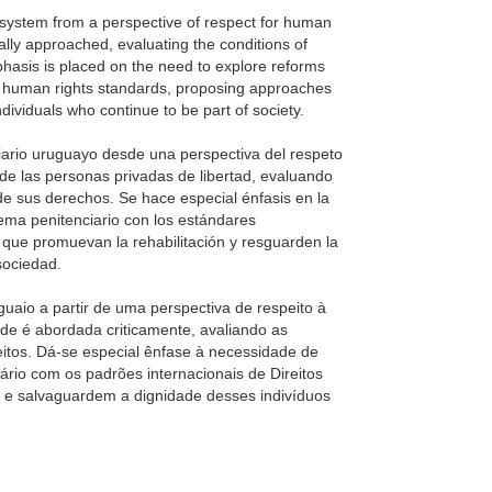
 system from a perspective of respect for human
tically approached, evaluating the conditions of
emphasis is placed on the need to explore reforms
nal human rights standards, proposing approaches
ndividuals who continue to be part of society.
ciario uruguayo desde una perspectiva del respeto
 de las personas privadas de libertad, evaluando
n de sus derechos. Se hace especial énfasis en la
tema penitenciario con los estándares
ue promuevan la rehabilitación y resguarden la
sociedad.
guaio a partir de uma perspectiva de respeito à
de é abordada criticamente, avaliando as
reitos. Dá-se especial ênfase à necessidade de
ário com os padrões internacionais de Direitos
e salvaguardem a dignidade desses indivíduos