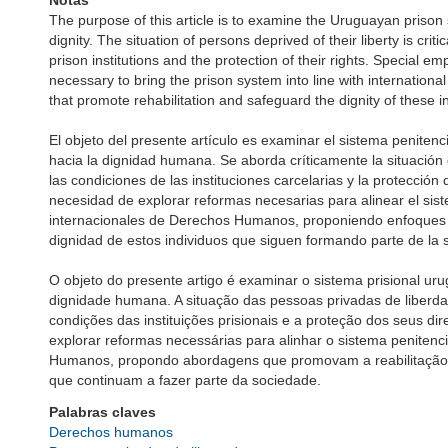
Notas
The purpose of this article is to examine the Uruguayan prison
dignity. The situation of persons deprived of their liberty is cri
prison institutions and the protection of their rights. Special 
necessary to bring the prison system into line with internatio
that promote rehabilitation and safeguard the dignity of these i
El objeto del presente artículo es examinar el sistema peniten
hacia la dignidad humana. Se aborda críticamente la situación
las condiciones de las instituciones carcelarias y la protecció
necesidad de explorar reformas necesarias para alinear el sis
internacionales de Derechos Humanos, proponiendo enfoques q
dignidad de estos individuos que siguen formando parte de la 
O objeto do presente artigo é examinar o sistema prisional uru
dignidade humana. A situação das pessoas privadas de liberda
condições das instituições prisionais e a proteção dos seus di
explorar reformas necessárias para alinhar o sistema penitenci
Humanos, propondo abordagens que promovam a reabilitação 
que continuam a fazer parte da sociedade.
Palabras claves
Derechos humanos