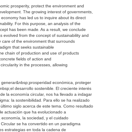
omic prosperity, protect the environment and
;development. The growing interest of governments,
 economy has led us to inquire about its direct
ability. For this purpose, an analysis of the
concept has been made. As a result, we conclude
s evolved from the concept of sustainability and
y care of the environment that surrounds
adigm that seeks sustainable
he chain of production and use of products
oncrete fields of action and
ircularity in the processes, allowing
o generar&nbsp;prosperidad económica, proteger
bsp;el desarrollo sostenible. El creciente interés
de la economía circular, nos ha llevado a indagar
gma: la sostenibilidad. Para ello se ha realizado
e último siglo acerca de este tema. Como resultado
de actuación que ha evolucionado a
a economía, la sociedad, y el cuidado
 Circular se ha convertido en un paradigma
es estrategias en toda la cadena de