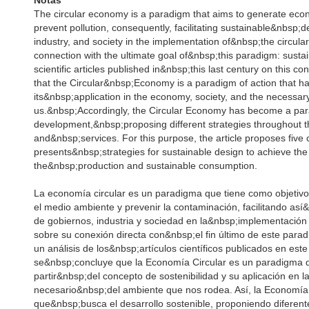
Notas
The circular economy is a paradigm that aims to generate econ
prevent pollution, consequently, facilitating sustainable&nbsp
industry, and society in the implementation of&nbsp;the circular
connection with the ultimate goal of&nbsp;this paradigm: sustain
scientific articles published in&nbsp;this last century on this 
that the Circular&nbsp;Economy is a paradigm of action that ha
its&nbsp;application in the economy, society, and the necessar
us.&nbsp;Accordingly, the Circular Economy has become a par
development,&nbsp;proposing different strategies throughout t
and&nbsp;services. For this purpose, the article proposes five c
presents&nbsp;strategies for sustainable design to achieve the c
the&nbsp;production and sustainable consumption.
La economía circular es un paradigma que tiene como objetiv
el medio ambiente y prevenir la contaminación, facilitando así&n
de gobiernos, industria y sociedad en la&nbsp;implementación 
sobre su conexión directa con&nbsp;el fin último de este paradi
un análisis de los&nbsp;artículos científicos publicados en est
se&nbsp;concluye que la Economía Circular es un paradigma 
partir&nbsp;del concepto de sostenibilidad y su aplicación en l
necesario&nbsp;del ambiente que nos rodea. Así, la Economía
que&nbsp;busca el desarrollo sostenible, proponiendo diferent